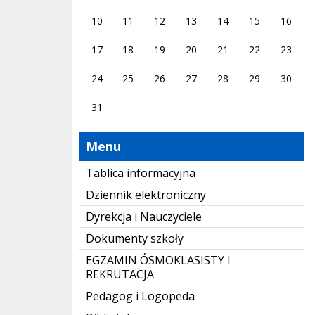
10
11
12
13
14
15
16
17
18
19
20
21
22
23
24
25
26
27
28
29
30
31
Menu
Tablica informacyjna
Dziennik elektroniczny
Dyrekcja i Nauczyciele
Dokumenty szkoły
EGZAMIN ÓSMOKLASISTY I
REKRUTACJA
Pedagog i Logopeda