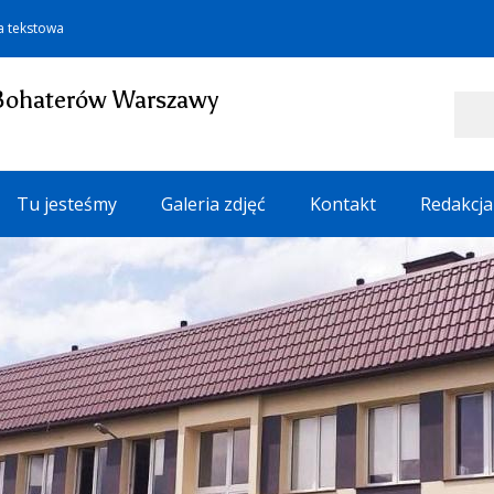
a tekstowa
Bohaterów Warszawy
Szukaj
Tu jesteśmy
Galeria zdjęć
Kontakt
Redakcja