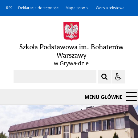
RSS
Deklaracja dostępności
Mapa serwisu
Wersja tekstowa
Szkoła Podstawowa im. Bohaterów
Warszawy
w Grywałdzie
Szukaj
MENU GŁÓWNE