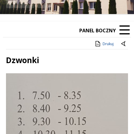
❚❚
Poprzedni Element
Następny Element
PANEL BOCZNY
Drukuj
Dzwonki
Treść