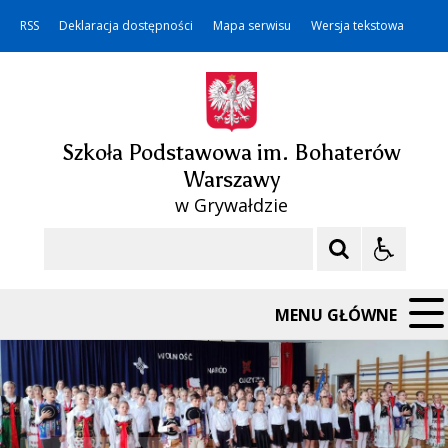
RSS
Deklaracja dostępności
Mapa serwisu
Wersja tekstowa
Szkoła Podstawowa im. Bohaterów
Warszawy
w Grywałdzie
Szukaj
MENU GŁÓWNE