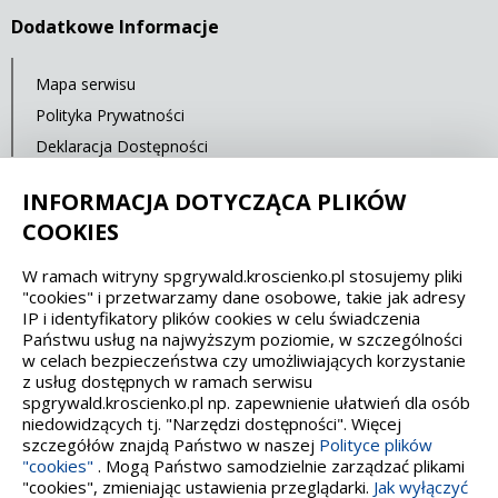
Dodatkowe Informacje
Mapa serwisu
Polityka Prywatności
Deklaracja Dostępności
Statystyki oglądalności
INFORMACJA DOTYCZĄCA PLIKÓW
Ostatnia aktualizacja: 15.02.2020 12:00
COOKIES
W ramach witryny spgrywald.kroscienko.pl stosujemy pliki
Spełniamy standardy dostępności oraz W3C
"cookies" i przetwarzamy dane osobowe, takie jak adresy
IP i identyfikatory plików cookies w celu świadczenia
WCAG 2.1
SECTION 508
EAA/EN 301549
Państwu usług na najwyższym poziomie, w szczególności
w celach bezpieczeństwa czy umożliwiających korzystanie
z usług dostępnych w ramach serwisu
IS 5568
spgrywald.kroscienko.pl np. zapewnienie ułatwień dla osób
niedowidzących tj. "Narzędzi dostępności". Więcej
szczegółów znajdą Państwo w naszej
Polityce plików
"cookies"
. Mogą Państwo samodzielnie zarządzać plikami
"cookies", zmieniając ustawienia przeglądarki.
Jak wyłączyć