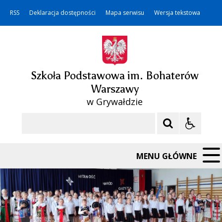
RSS
Deklaracja dostępności
Mapa serwisu
Wersja tekstowa
Szkoła Podstawowa im. Bohaterów
Warszawy
w Grywałdzie
Szukaj
MENU GŁÓWNE