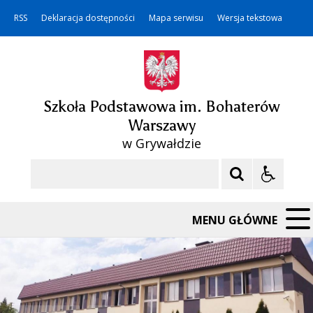
RSS
Deklaracja dostępności
Mapa serwisu
Wersja tekstowa
Szkoła Podstawowa im. Bohaterów
Warszawy
w Grywałdzie
Szukaj
MENU GŁÓWNE