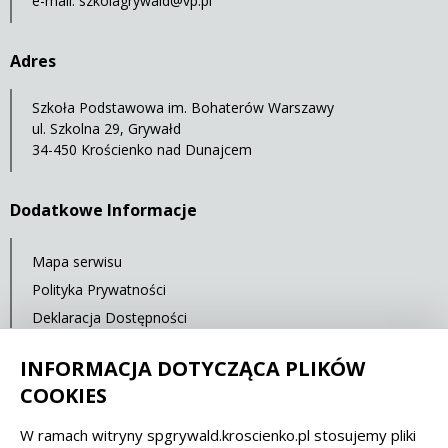
e-mail:
szkolagrywald@vp.pl
Adres
Szkoła Podstawowa im. Bohaterów Warszawy
ul. Szkolna 29, Grywałd
34-450 Krościenko nad Dunajcem
Dodatkowe Informacje
Mapa serwisu
Polityka Prywatności
Deklaracja Dostępności
Statystyki oglądalności
INFORMACJA DOTYCZĄCA PLIKÓW
Ostatnia aktualizacja: 15.02.2020 12:00
COOKIES
W ramach witryny spgrywald.kroscienko.pl stosujemy pliki
Spełniamy standardy dostępności oraz W3C